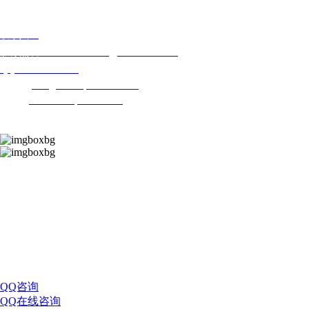
联系我们
地址：河南省鹤壁市浚县城南工业园
联系人：
潘经理
13566934155
/
18506980080
服务热线：
1571202295
QQ：
pmx@vankepharma.com
邮箱：
网址：
www.vankepharma.com
扫一扫二维码
扫一扫关注
杭州东岸生物医药
公众号
扫一扫关注
杭州东岸生物医药
小程序
QQ咨询
QQ在线咨询